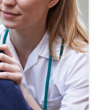
f
o
r
: