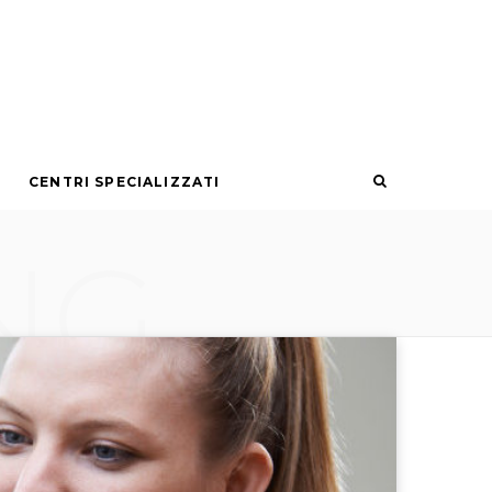
S
CENTRI SPECIALIZZATI
e
NG
a
r
c
h