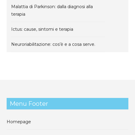
r
Malattia di Parkinson: dalla diagnosi alla
:
terapia
Ictus: cause, sintomi e terapia
Neuroriabilitazione: cos’è e a cosa serve.
Menu Footer
Homepage