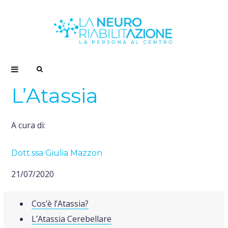
S
L’Atassia
e
a
A cura di:
r
Dott.ssa Giulia Mazzon
c
21/07/2020
h
Cos’è l’Atassia?
L’Atassia Cerebellare
f