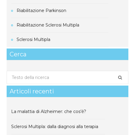
Riabilitazione Parkinson
Riabilitazione Sclerosi Multipla
Sclerosi Multipla
Cerca
S
e
a
Articoli recenti
r
c
La malattia di Alzheimer: che cos’è?
h
f
Sclerosi Multipla: dalla diagnosi alla terapia
o